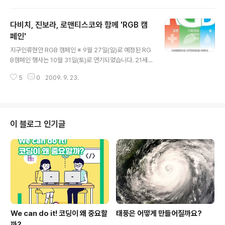
마트(Smart)'를 위한 것이다. 독일의 4대 전력회사 중의
하나인 RWE는 올 7월부터 10월까지 이어지는 ‘전기 차
다비치, 진보라, 로맨티스코와 함께 'RGB 캠
로드쇼’에 새로 개발한 전기 차 충전장치를 선보였다. 그리
고 다른 전기 차 로드쇼에서도 이와 비슷한 장치들이 다양
페인'
글 내용
하게 전시되고 있다. 다른 전력회사 파텐팔(Vattenfall)과
지구인류현안 RGB 캠페인 ※ 9월 27일(일)로 예정된 RG
BMW는 충전소와 함께 전기 차 ‘미니(Mini) E’를 시범 운
B캠페인 행사는 10월 31일(토)로 연기되었습니다. 21세
영하고 있다. 프랑스 전력회사 EDF와 도요타, 일본 전력회
기 들어 전 세계는 숨가쁘게 변화하고 있다. 특히 기후변화,
사인 동경전력과 미쓰비시, 후지 중공업 등이 전기 차와 함
5
0
2009. 9. 23.
질병, 에너지, 물, 식량 등의 ‘지구와 인류의 현안’은 개인이
께..
나 국가의 차원을 넘어 전 지구적인 이슈가 됐다. 교육과학
기술부(장관 안병만)과 한국과학창의재단(이사장 정윤)은
이들 글로벌 이슈에 대한 일반의 이해증진을 위해 27일 선
유도 공원에서 대중 캠페인을 개최한다고 22일 밝혔다.
이 블로그 인기글
단, 행사 당일 비가 오는 경우에 이번 ‘지구인류현안 RGB
캠페인’은 연기된다. ‘희망의 지구를 만드는 세 가지 색 RG
B ’라는 주제로 개최되는 이번 행사는 기존의 전시 위주의
행사를 탈피해 지구인류현안의 이해를 위한 다양한 구성으
로 관람객..
We can do it! 코딩이 왜 중요할
태풍은 어떻게 만들어질까요?
까?