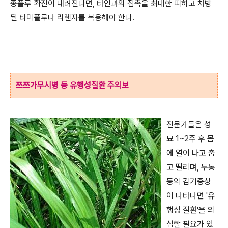
종플루 확진이 내려진다면, 타인과의 접촉을 최대한 피하고 처방
된 타미플루나 리렌자를 복용해야 한다.
쯔쯔가무시병 등 유행성질환 주의보
전문가들은 성
묘 1~2주 후 몸
에 열이 나고 춥
고 떨리며, 두통
등의 감기증상
이 나타나면 '유
행성 질환'을 의
심할 필요가 있