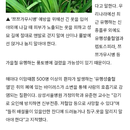
다고 말한다. 우
리나라에선 최
▲ '쯔쯔가무시병' 예방을 위해선 긴 옷을 입어
근 유행하는 신
야외에 나갈 때 피부가 노출되는 옷을 피하고 성
종플루 외에도
묘 길에 절대로 맨발로 걷지 말며 산이나 풀밭에
유행성출혈열과
선 앉거나 눕지 말아야 한다.
렙토스피라, 쯔
쯔가무시병 등
가을철 유행하는 풍토병에 걸렸을 가능성이 있기 때문이다.
해마다 이맘때쯤 500명 이상의 환자가 발생하는 '유행성출혈
열'은 쥐의 폐에 있는 바이러스가 소변을 통해 사람의 호흡기로 감
염되는 질환이다. 삼성서울병원 가정의학과 유준현 교수는 "감기
로 오인해 방치하면 신부전증. 저혈압 등으로 사망할 수 있다"며
"들쥐 배설물이 있을만한 잔디에 드러눕거나 침구․옷을 말리지 말
아야 한다"고 지적했다.