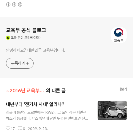
(새창열림)
로그 정보
교육부 공식 블로그
(새창열림)
교육
분야 크리에이터
안녕하세요? 대한민국 교육부입니다.
구독하기
더보기
~2016년 교육부 이야기/신기한 과학세계
의 다른 글
내년부터 '전기차 시대' 열리나?
글 내용
최근 베를린의 도로변에는 ‘RWE’라고 쓰인 작은 파란색
박스가 등장했다. 박스 옆면에 달린 뚜껑을 열어보면 전기
콘센트가 보인다. 전기 플러그를 삽입하는 콘센트 구멍은
17
0
2009. 9. 23.
다섯 개. 가전제품이나 노트북이 아니라 소형 전기 차인 ‘스