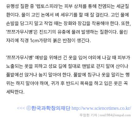
유행성 질환 중 '렙토스피라'는 피부 상처를 통해 전염되는 세균질
환이다. 물이 고인 논에서 벼 세우기를 할 때 잘 걸린다. 고인 물에
손발을 담그지 말고 작업 때는 장화와 장갑을 착용해야 한다. 또한,
'쯔쯔가무시병'은 진드기의 유충에 물려 발생하는 질환이다. 물린
자리에 직경 1㎝가량의 붉은 반점이 생긴다.
'쯔쯔가무시병' 예방을 위해선 긴 옷을 입어 야외에 나갈 때 피부가
노출되는 옷을 피하고 성묘 길에 절대로 맨발로 걷지 말며 산이나
풀밭에선 앉거나 눕지 말아야 한다. 풀밭에 침구나 옷을 말리는 행
위는 하지 말아야 하며, 귀가 후 반드시 목욕을 하고 입은 옷은 꼭
세탁한다.
<<< ⓒ
한국과학창의재단
http://www.sciencetimes.co.kr/
우정헌 기자 | rosi1984@empal.com