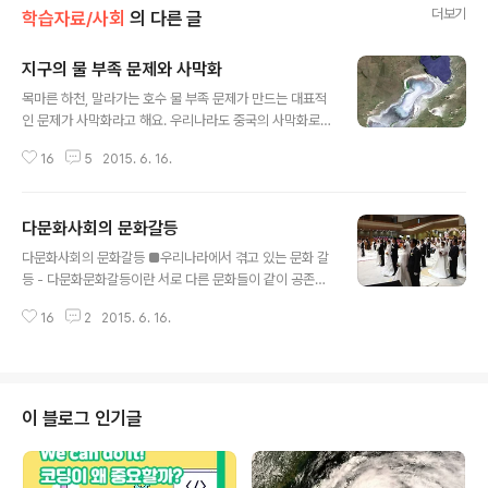
더보기
학습자료/사회
의 다른 글
지구의 물 부족 문제와 사막화
글 내용
목마른 하천, 말라가는 호수 물 부족 문제가 만드는 대표적
인 문제가 사막화라고 해요. 우리나라도 중국의 사막화로
인해 봄철마다 황사로 피해를 보고 있는데요. 대체 사막화
16
5
2015. 6. 16.
가 어떻게 일어나고 있는지, 또 얼마나 심각한지 함께 알아
보아요. ■ 우리나라가 물 부족 국가?바다는 지구 표면의
3/4을 덮고 있어요. 또 바닷물은 지구 물의 97.5%를 차지
다문화사회의 문화갈등
해요. 바닷물은 염화나트륨 등의 광물이 포함되어 있어 인
글 내용
간이 사용하기에 적합하지 않답니다. 결국 인간이 사용할
다문화사회의 문화갈등 ■우리나라에서 겪고 있는 문화 갈
수 있는 담수는 지구 물의 2.5%인데 그 중에서 68.7%는
등 - 다문화문화갈등이란 서로 다른 문화들이 같이 공존할
극지방과 고산 지역에 있는 빙하와 만년설이에요. 지하수,
수밖에 없는 상황에서 발생하는 문제를 말해요. 우리나라
토양의 수분 등을 제외하고 인간이 사용할 수 있는 하천과
16
2
2015. 6. 16.
는 오랫동안 '동일한 언어와 문화, 혈통을 가진 민족으로서
담수호의 물은 0.3%에 불과해요. 지구 전체 물의 양으로
공동체 의식을 가지고 정체성을 유지, 발전시켜 온 단일 민
환산하면 지구 전체 ..
족’이라는 자긍심을 가지고 있었어요. 그러나 세계화로 인
한 활발한 인구 이동으로 세계 곳곳의 다양한 문화가 유입
되면서 우리나라도 다양한 문화 배경을 가진 사람들이 증
이 블로그 인기글
가하고 있어요. 특히 국제결혼을 통한 이민자가 증가하면
서 다문화 구성하는 가족이 늘고 있는데요. 다문화 가족 구
성원은 서로 언어와 음식, 생활방식의 차이로 문화 갈등을