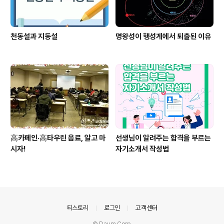
천동설과 지동설
명왕성이 행성계에서 퇴출된 이유
高카페인·高타우린 음료, 알고 마
선생님이 알려주는 합격을 부르는
시자!
자기소개서 작성법
의안내
티스토리
로그인
고객센터
© Daum Corp.