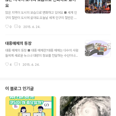
요
글 내용
많은 지역이 도시의 모습으로 변화하고 있어요 ■ 세계 인
구의 절반이 도시에 살아요.오늘날 세계 인구의 절반은 도
시에 살고 있습니다. 선진국에서는 도시화율이 이미 70%
0
0
2015. 6. 24.
를 넘은 경우가 대부분이고, 개발도상국에서도 빠른 속도
로 도시 인구의 비중이 늘고 있구요. ▲많은 사람들이 모여
사는 도시(출처: 에듀넷) 도시화는 도시의 수가 증가하고,
대중매체의 등장
도시의 크기와 인구 규모가 증가하며, 도시적 생활양식이
글 내용
확대되어 특정 지역에서 도시의 특성이 뚜렷해지는 현상을
대중 매체의 등장 ■ 대중 매체란?대중 매체는 다수의 사람
말해요. 좀 더 세분화해서 이야기하자면 도시의 수가 많아
들에게 새로운 뉴스나 대량의 정보를 전달하는 수단이나
지고 도시 인구의 비율이 높아지는 현상은 ‘양적 도시화’, 1
매개체를 의미합니다. 과거에는 연극이나 영화 등의 문화
차 산업보다 2·3차 산업의 비중이 높아지고, 도시적 생활
4
1
2015. 6. 24.
를 즐길 수 있는 계층이 소수였으나 오늘날 대중 매체의 발
양식이 확대되는 현상은 ‘질적 도시화’라고 설명할 수 있어
달로 인해 누구나 연극이나 영화를 보고 음악을 들으며 외
요. ▲양적 도시화(출처: 에듀넷..
국과의 스포츠 경기를 관람하고 멀리 떨어진 사람과도 의
견을 주고받을 수 있습니다. 소수의 특권 계층만이 즐기던
문화가 대중 매체로 인해 대중들이 향유할 수 있는 영역으
이 블로그 인기글
로 확장된 것입니다. 기존의 대중 매체는 책, 잡지, 신문, 영
화, 라디오, 텔레비전 등과 같이 획일화된 내용을 일방적으
로 전달하는 특징을 가지고 있습니다. 즉, 대중은 대중 매체
가 전달하는 내용을 일방적이고 수동적으로 받아들이는 방
식입니다. ▲기존의 대중 매체(출처:..