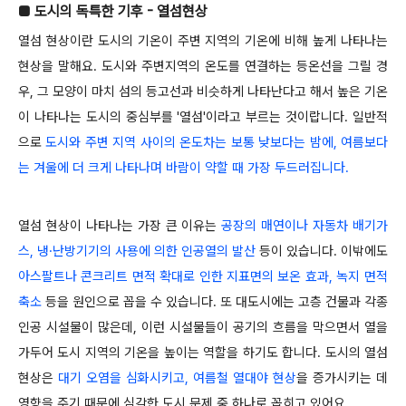
■ 도시의 독특한 기후 - 열섬현상
열섬 현상이란 도시의 기온이 주변 지역의 기온에 비해 높게 나타나는
현상을 말해요. 도시와 주변지역의 온도를 연결하는 등온선을 그릴 경
우, 그 모양이 마치 섬의 등고선과 비슷하게 나타난다고 해서 높은 기온
이 나타나는 도시의 중심부를 '열섬'이라고 부르는 것이랍니다. 일반적
으로
도시와 주변 지역 사이의 온도차는 보통 낮보다는 밤에, 여름보다
는 겨울에 더 크게 나타나며 바람이 약할 때 가장 두드러집니다.
열섬 현상이 나타나는 가장 큰 이유는
공장의 매연이나 자동차 배기가
스, 냉·난방기기의 사용에 의한 인공열의 발산
등이 있습니다. 이밖에도
아스팔트나 콘크리트 면적 확대로 인한 지표면의 보온 효과, 녹지 면적
축소
등을 원인으로 꼽을 수 있습니다. 또 대도시에는 고층 건물과 각종
인공 시설물이 많은데, 이런 시설물들이 공기의 흐름을 막으면서 열을
가두어 도시 지역의 기온을 높이는 역할을 하기도 합니다. 도시의 열섬
현상은
대기 오염을 심화시키고, 여름철 열대야 현상
을 증가시키는 데
영향을 주기 때문에 심각한 도시 문제 중 하나로 꼽히고 있어요.