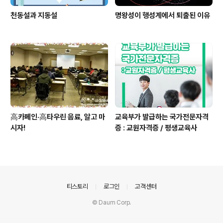
천동설과 지동설
명왕성이 행성계에서 퇴출된 이유
高카페인·高타우린 음료, 알고 마
교육부가 발급하는 국가전문자격
시자!
증 : 교원자격증 / 평생교육사
의안내
티스토리
로그인
고객센터
© Daum Corp.