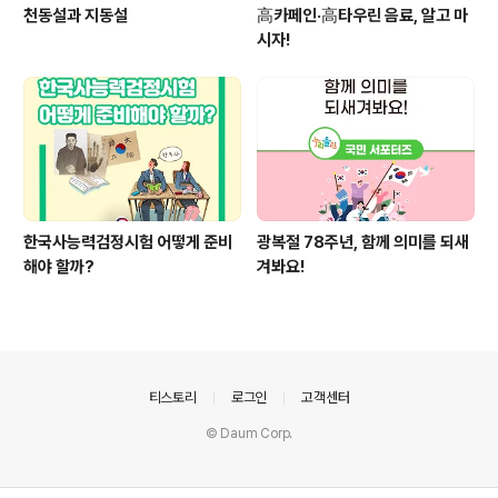
천동설과 지동설
高카페인·高타우린 음료, 알고 마
시자!
한국사능력검정시험 어떻게 준비
광복절 78주년, 함께 의미를 되새
해야 할까?
겨봐요!
의안내
티스토리
로그인
고객센터
© Daum Corp.