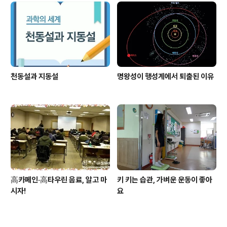
천동설과 지동설
명왕성이 행성계에서 퇴출된 이유
高카페인·高타우린 음료, 알고 마
키 키는 습관, 가벼운 운동이 좋아
시자!
요