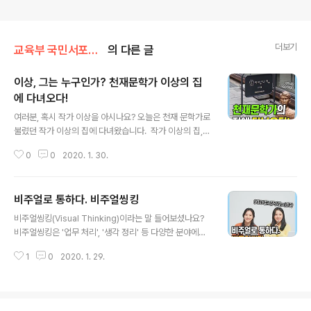
더보기
교육부 국민서포터즈
의 다른 글
이상, 그는 누구인가? 천재문학가 이상의 집
에 다녀오다!
글 내용
여러분, 혹시 작가 이상을 아시나요? 오늘은 천재 문학가로
불렸던 작가 이상의 집에 다녀왔습니다. ​ 작가 이상의 집,
에듀쿠팀만 따라오세요! 그의 여러 작품들과 그에 대한 학
0
0
2020. 1. 30.
설들을 소개해드리겠습니다. ​ 평소 딱딱하고 어렵게만 느
껴졌던 교육정책을 국민 눈높이에서 쉽고 재미있게 소개해
드릴 국민서포터즈, 앞으로도 많이 기대해주세요 :) #교육
비주얼로 통하다. 비주얼씽킹
부 #국민서포터즈 #에듀쿠 #작가이상 #이상 #천재문학
글 내용
가 #우리만_믿고_따라와
비주얼씽킹(Visual Thinking)이라는 말 들어보셨나요?
비주얼씽킹은 '업무 처리', '생각 정리' 등 다양한 분야에서
활용되고 있는데요. 최근에는 교육 분야에도 비주얼씽킹이
1
0
2020. 1. 29.
라는 용어가 등장하고 있습니다. 비주얼씽킹, 아직 낯설다
고요?! 교육부 국민 서포터즈인 제가 소개해 드리겠습니다!
비주얼씽킹(Visual Thinking)이란? 그림과 영상 등을 이
용해(Visual) 생각을 정리하고 소통하는 능력(Thinking),