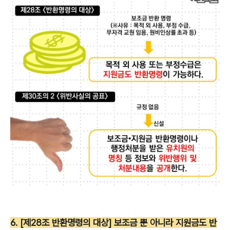
6. [제28조 반환명령의 대상] 보조금 뿐 아니라 지원금도 반