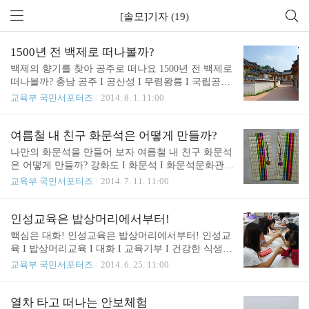
[솔모]기자 (19)
1500년 전 백제로 떠나볼까?
백제의 향기를 찾아 공주로 떠나요 1500년 전 백제로
떠나볼까? 충남 공주 I 공산성 I 무령왕릉 I 국립공주
박물관 I 한옥마을지나간 역사에서 삶의 지혜를 배우
교육부 국민서포터즈
2014. 8. 1. 11:00
고 진리를 얻으며 미래를 예측할 수 있는 능력을 길
러준다는 점에서 역사교육은 한 나라의 운명을 좌우
한다고도 볼 수 있습니다. 이렇게 중요한 역사를 단
여름철 내 친구 화문석은 어떻게 만들까?
순히 암기로 외우려고 하면 지겨운 공부가 되겠지만,
나만의 화문석을 만들어 보자 여름철 내 친구 화문석
생생한 체험을 통해 살아있는 지식을 얻는다면 흥미
은 어떻게 만들까? 강화도 I 화문석 I 화문석문화관 I
를 느끼고 자연스럽게 역사와 친해지게 되겠죠? 여름
왕골 I 전통문화 I 조상의지혜여름에 할아버지 댁에
교육부 국민서포터즈
2014. 7. 11. 11:00
방학을 맞아 즐거운 계획을 많이 세우고 있을 텐데
가면 어김없이 마루에 큰 돗자리가 있습니다. 더운
요, 백제 역사가 살아 숨 쉬는 충남 공주로 떠나보는
날 온 가족이 돗자리에 둘러앉아 시원한 수박을 먹기
건 어떨까요? 공주는 백제 문주왕 1년(475년)에 한산
도 하고, 열대야에 잠을 설치면 마루로 나와 돗자리
인성교육은 밥상머리에서부터!
성에서 웅진으로 천도했다가 성왕 6년(538년)에 부여
에 누워 푹 잠이 들곤 합니다. 여름철이면 흔히 볼 수
핵심은 대화! 인성교육은 밥상머리에서부터! 인성교
로 천도할 때까지 64년간 백제의 수도였던..
있는 돗자리 중 예쁜 꽃무늬를 놓아 짠 것을 화문석
육 I 밥상머리교육 I 대화 I 교육기부 I 건강한 식생활
이라고 하는데요, 저는 누우면 시원해지는 이 신기한
학교폭력이나 왕따 등 사회를 떠들썩하게 하는 사건
교육부 국민서포터즈
2014. 6. 25. 11:00
화문석이 어떻게 만들어지는지 늘 궁금했어요. 여러
이 늘면서 인성교육의 중요성이 더욱 강조되고 있습
분은 알고 계시나요? 화문석 하면 떠오르는 곳이 강
니다. 인성교육이란 사람이 가지고 있는 감정, 생각,
화도입니다. 고려 중엽부터 가내 수공업으로 계승·발
행동 등을 더 좋은 가치로 향상하는 것을 말합니다.
열차 타고 떠나는 안보체험