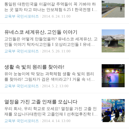
전되어왔고, 질 좋은 화문석은 강화의 특산품으로 오
가정에서 부모가 보여주는 태도와 행동이 아이에게
통일된 대한민국을 이끌어갈 주역들이 꼭 가봐야 하
랫동안 생산됐다고 해요. 강화군에서는 화문석의 ..
큰 영향을 준다는 것은 알고 계실 거예요. 하지만 막
는 곳 열차 타고 떠나는 안보체험 6.25 I 한국전쟁 I D
상 인성교육을 하고 싶어도 어떻게 해야 할지 막막한
MZtrain I 안보체험 I 도라산역 I 제3땅굴 I 도라전망
교육부 국민서포터즈
2014. 6. 24. 11:00
경우가 있는데요, 저는 그 해법을 교육부와 풀무원이
대 '분단'이라는 현실을 안고 살아가는 국가. 전 세계
주관하는 에서 풀어보기로 했습니다. 이 행사는 가족
에 우리나라가 유일하다는 사실을 아시나요? 각자 바
이 함께 요리하고 식사하면서 대화를 통해 가족 간
쁜 삶을 살아가다 보면 우리가 분단국가에 살고 있다
유네스코 세계유산, 고인돌 이야기
유대감을 높이고 자연스럽게 밥상머리교육을 실천하
는 것을 잊어버릴 때가 많습니다. 천안함이나 연평도
고인돌은 어떻게 만들었을까? 유네스코 세계유산, 고
는 방법을 익힐 수 있도록 구성한 체험 프로그램입니
사건, 핵실험 위협과 최근에 있었던 무인기 사건 등
인돌 이야기 탁자식고인돌 I 오상리고인돌 I 유네스
다...
이 일어나면 잠시 긴장했다가 다시 일상으로 돌아가
코세계문화유산 I 강화역사박물관고인돌 하면 무엇
교육부 국민서포터즈
2014. 5. 26. 11:00
는 것 같아요. 하지만 지금의 청소년들이 미래 통일
이 떠오르나요? 고인돌은 일반적으로 선사시대 족장
한국시대를 이끌어갈 주역이라는 점에서 철저한 안
의 무덤이라고 알려졌지만, 종교 행사에 쓰인 제단이
보 의식과 통일에 대한 강한 의지의 필요성은 아무리
나 지배자의 권위를 나타내는 상징물이라는 설도 있
생활 속 빛의 원리를 찾아라!
강조해도 지나치지 않습니다. 안보교육이라고 하면
습니다. 당시의 사회구조나 정치체계, 정신세계까지
유아 눈높이에 딱 맞는 과학체험 생활 속 빛의 원리
뭔가 딱딱하고 접근하기 어렵다는 느낌이..
엿볼 수 있다는 점에서 무덤은 늘 중요한 역사 자료
를 찾아라! 그림자가 검은 색이라고? I 거울 속 너는
가 되어왔는데요, 선사시대 무덤인 고인돌 역시 보존
누구냐! I 빛의 마술에 빠져볼까?초등학교 4학년인
교육부 국민서포터즈
2014. 5. 2. 13:00
가치가 높은 유적입니다. 이렇게 중요한 가치를 지니
사촌 동생에게 빛이 무엇인지 짧게 정의를 내려보라
는 세계의 고인돌 중 2/3가 우리나라에 분포되어 있
고 했습니다. "우리 눈을 자극해서 물체를 볼 수 있게
다는 사실을 저도 최근에 알았어요. '고인돌 왕국'이
하는 것.""그림자는?""빛이 통과하다가 막혀서 생기
열정을 가진 고졸 인재를 모십니다
라고 부를만하죠? 우리나라의 고인돌은 세계적으로
는 어두운 부분이지." 과학 시간에 다 배웠다며 대답
우리 회사, 우리 학교로 오세요! 열정을 가진 고졸 인
도 그 가치를 인정받아 고인돌 중 유일하게 유네스코
이 술술 나옵니다. 그럼 학교에 들어가기 전 나이의
재를 모십니다대한민국 고졸인재 I 선취업후진학 I
세계유산으로 등재..
아이들에게 물어보면 어떤 대답이 나올까요? 아직은
채용설명회 I JOB CONCERT I 특성화고 I 마이스터
교육부 국민서포터즈
2014. 4. 14. 13:00
과학의 원리에 대해 정확히 이해하기는 어렵지만 한
고학벌보다는 능력이, 이론보다는 현장 중심 인재가
참 주위 사물이나 자연 현상에 대해 호기심이 많을