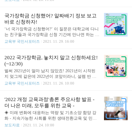
이는 지난 2020학년도에 7년 만에 최초로 누리과정
망 확충 등 디지털경제 촉진으로 새로운 기회 선점
지원금*을 월 2만 원 인상하여 지원한 데 이어, 2022
◈ 탄소중립·뉴딜 기반, 신산업·신기술 육성으로 미
학년도에도 월 2만 원을 추가로 인상하면서 지원금
래경쟁력 제고 ◈ 디지털·탄소중립 전환, 포용성장을
국가장학금 신청했어? 알짜배기 정보 보고
을 3년 연속으로 확대..
선도하는 혁신인재 양성 환경부(장관 한정애), 산업
바로 신청하자!
통상자원부(장관 문승욱), 해양수산부(장관 문성혁),
‘너 국가장학금 신청했어?’ 이 질문은 대학교에 다니
과학기술정보통신부(장관 임혜숙), 교육부(부총리
는 친구들과 국가장학금 신청 기간에 만나면 하는 얘
겸 교육부장관 유은혜) 등 5개 부처는 12월 28일 ‘한
기 중 하나가 되었어요. 그만큼 많은 학생들이 국가
교육부 국민서포터즈
2021. 11. 29. 16:00
국판 뉴딜, 탄소중립’을 주제로 2022년 업무계획을
장학금 신청에 큰 관심을 가지고 있고, 가능하다면
합동으로 발표했다. '한국판 뉴딜, 탄소중립', 발자취
놓치지 않고 신청하고 싶으실 텐데요. ‘국가장학금
와 성과 현 정부 출범 이후 정부는 사회·경제·기후 위
정보, 나 빼고 다 알아!’라고 생각하신 분들! 이 글만
2022 국가장학금, 놓치지 말고 신청하세요!
기에 대응하고 더 나아가 대한민국의..
읽으면 쏙쏙 알게 되실 테니 집중해주세요! 특별히
(~12/30)
오늘은 Q&A를 통해 하나하나 알아보기로 해요 :) Q.
벌써 2021년이 얼마 남지 않았죠! 2021년이 시작된
국가장학금은 누가 신청할 수 있나요? 1. 대한민국
지 엊그제 같은데 2022년이 코앞이라니, 설렘 반 그
국적이다. 2. 국내 대학에 재학 중이다. 3. 학자금 지
리고 두려움 반의 감정이 드는 것 같아요. 2022년이
교육부 국민서포터즈
2021. 11. 26. 10:00
원 8구간 이하 대학생이다. 4. 직전 학기의 성적이 기
코앞으로 다가오면서 동시에 2022년 1학기 국가장학
준을 충족한다. 이 4가지를 만족한다면, 여러분도 국
금 신청 기간도 다가왔는데요. 매년 1학기는 대학교
가장학금을 신청하실 수 있답니다. 다만, 성적 기준
에 갓 입학한 학생들이 처음 국가장학금을 신청하는
'2022 개정 교육과정'총론 주요사항 발표 -
은 대학별로, 학기별로 다를 ..
시기이지요. 그래서 국가장학금에 대해 궁금한 분들
더 나은 미래, 모두를 위한 교육 -
이 많이 계실 텐데요. 그럼 2022년 1학기 국가장학금,
◈ 미래 변화에 대응하는 역량 및 기초소양 함양 강
언제 어떻게 신청하는지, 그리고 2021년과 달라지는
화 - 지속가능한 사회를 위한 생태전환교육 및 민주
점에는 어떠한 것이 있는지 조목조목 자세히 알아보
시민교육을 전 교과에 반영 - 미래 세대 핵심 역량으
보도자료
2021. 11. 24. 10:00
러 가실까요? 1. 신청기간 및 방법 1) 신청기간 2021
로 디지털 기초 소양 강화 및 정보교육 확대 ◈ 학습