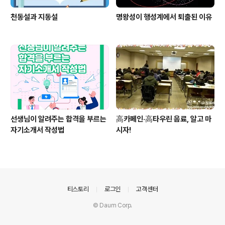
천동설과 지동설
명왕성이 행성계에서 퇴출된 이유
선생님이 알려주는 합격을 부르는
高카페인·高타우린 음료, 알고 마
자기소개서 작성법
시자!
의안내
티스토리
로그인
고객센터
© Daum Corp.