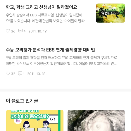
학교, 학생 그리고 선생님이 달라졌어요
글 내용
우연히 방송에서 EBS 다큐프라임 '선생님이 달라졌어
요'를 보았습니다. 예전에 한번씩 보았던 '아이들이 달라졌
어요'가 생각이 나서 한참을 보았습니다. 국사를 가르치시
36
4
2011. 10. 19.
는 선생님이셨는데 시간이 지나도 가끔 학교에서 선생님들
께서 수업하시는 모습을 보면서 그 선생님 모습이 생각 납
니다. 학생들과 함께 수업을 해나가려고 노력하시는 모습,
수능 모의평가 분석과 EBS 연계 출제경향 대비법
무엇보다 문제점을 드러내고 그 문제점을 해결해 나가시는
글 내용
모습이 저에겐 감동이었습니다. 수업 시간에 선생님과 눈
9월 모평의 출제 경향을 전격 해부하고 EBS 교재와의 연계 출제가 구체적으로
을 마주치지 않는 아이들의 모습, 그냥 앉아 있기만 하는 학
어떠한 방식으로 이루어졌는지 확인해보려 합니다. 아울러 EBS 교재와의 연계
생들에게 그 선생님께서는 먼저 손을 내밀어 주십니다. 선
출제의 궁극적인 의도, 취지를 검토하고 EBS 연계출제의 대처방안으로서 새로
생님들께서도 저희 학생들에게 바라시는 점들이 너무 많으
32
1
2011. 10. 18.
운 문제 유형을 분석하고 어떻게 학습 전략을 수립해야할지 고민해보고자 합니
시겠지만 저희들도 선생님들께 바라는 점들이 있답니다.
다. 특히 쉬운 수능의 출제 방침으로 인해 상위권은 다소 백분위 하락이 예상되
화면 속의 선생님 모습이 남아있는건 그 부분들을 해..
고 있는데, 실제 대수능에서 좀 더 고득점을 올릴 수 있는 방법은 무엇인지 알아
보려 합니다. Part 1 : 대수능 6월 모의평가와 EBS교재? 이렇게 공략하자! 1. 집
중 탐구 : 9월 모의평가 전격 해부! 그것을 알고 싶다. 교육과정평가원이 주관한
이 블로그 인기글
9월 대수능모의평가가 치러졌어요. 사설 입시기관들은 언어, 수리 등에선 EBS
..