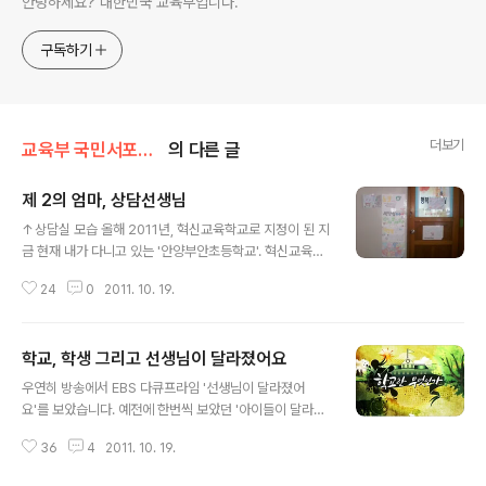
안녕하세요? 대한민국 교육부입니다.
구독하기
더보기
교육부 국민서포터즈
의 다른 글
제 2의 엄마, 상담선생님
글 내용
↑상담실 모습 올해 2011년, 혁신교육학교로 지정이 된 지
금 현재 내가 다니고 있는 '안양부안초등학교'. 혁신교육학
교로 지정이 된 덕에 여러 교육방법들도 늘어났고, 선생님
24
0
2011. 10. 19.
들도 보조수업교사로 오시곤 하였다. 혁신교육학교로 지정
이 되서 바뀌게 된 것 중, 학생들이 고민을 털어놓을 수 있
는 상담선생님이 우리 학교에 오시게 되었다. 처음에는 학
학교, 학생 그리고 선생님이 달라졌어요
생들이 꺼려하고 잘 가지 않았지만 요즘 들어서 가는 학생
글 내용
들이 점점 많아지고 우리 반에 아이들과 어울리지 못하던
우연히 방송에서 EBS 다큐프라임 '선생님이 달라졌어
아이도 이제는 점차 잘 웃게 되었다. 항상 학생들에게 웃는
요'를 보았습니다. 예전에 한번씩 보았던 '아이들이 달라졌
얼굴로 대해주시는 상담선생님을 인터뷰해보았다. Q. 상담
어요'가 생각이 나서 한참을 보았습니다. 국사를 가르치시
선생님이 되신 계기는 어떻게 되시나요? A. 상담·심리학에
36
4
2011. 10. 19.
는 선생님이셨는데 시간이 지나도 가끔 학교에서 선생님들
관심이 많아서 40살에 상담공부를 시작해 수석졸업을 하
께서 수업하시는 모습을 보면서 그 선생님 모습이 생각 납