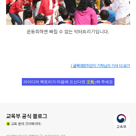
운동회하면 빠질 수 없는 박터트리기입니다.
/ 골목대장허은미 기자님의 기사 더 보기
아이디어 팩토리가 마음에 드신다면
구독+
해 주세요
로그 정보
교육부 공식 블로그
(새창열림)
교육
분야 크리에이터