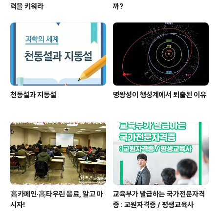
력을 키워라
까?
천동설과 지동설
명왕성이 행성계에서 퇴출된 이유
高카페인·高타우린 음료, 알고 마
교육부가 발급하는 국가전문자격
시자!
증 : 교원자격증 / 평생교육사