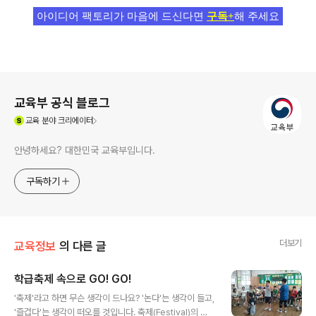
아이디어 팩토리가 마음에 드신다면
구독+
해 주세요
로그 정보
교육부 공식 블로그
(새창열림)
교육
분야 크리에이터
안녕하세요? 대한민국 교육부입니다.
구독하기
더보기
교육정보
의 다른 글
학급축제 속으로 GO! GO!
글 내용
'축제'라고 하면 무슨 생각이 드나요? '논다'는 생각이 들고,
'즐겁다'는 생각이 떠오를 것입니다. 축제(Festival)의 사