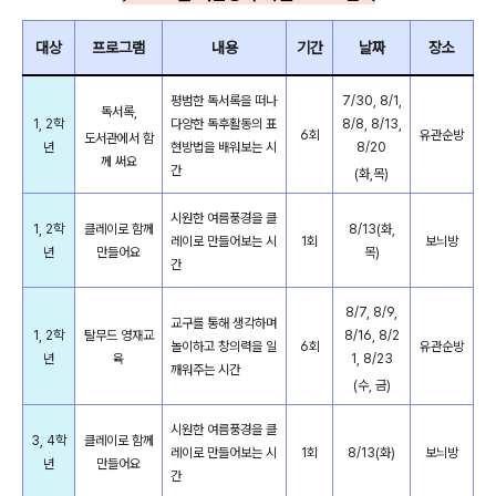
대상
프로그램
내용
기간
날짜
장소
평범한 독서록을 떠나
7/30, 8/1,
독서록,
1, 2학
다양한 독후활동의 표
8/8, 8/13,
6회
유관순방
도서관에서 함
년
현방법을 배워보는 시
8/20
께 써요
간
(화,목)
시원한 여름풍경을 클
1, 2학
클레이로 함께
8/13(화,
레이로 만들어보는 시
1회
보늬방
년
만들어요
목)
간
8/7, 8/9,
교구를 통해 생각하며
1, 2학
탈무드 영재교
8/16, 8/2
놀이하고 창의력을 일
6회
유관순방
년
육
1, 8/23
깨워주는 시간
(수, 금)
시원한 여름풍경을 클
3, 4학
클레이로 함께
레이로 만들어보는 시
1회
8/13(화)
보늬방
년
만들어요
간