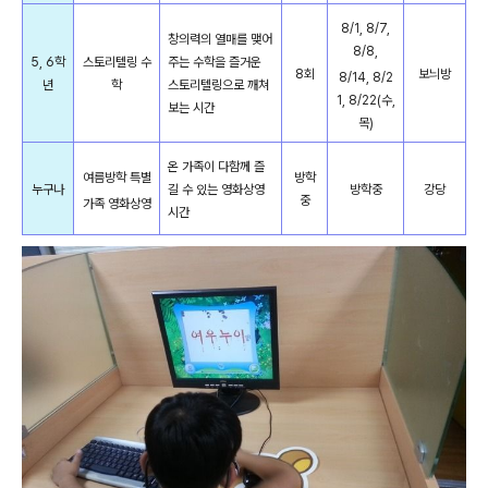
8/1, 8/7,
창의력의 열매를 맺어
8/8,
5, 6학
스토리텔링 수
주는 수학을 즐거운
8회
보늬방
8/14, 8/2
년
학
스토리텔링으로 깨쳐
1, 8/22(수,
보는 시간
목)
온 가족이 다함께 즐
여름방학 특별
방학
누구나
길 수 있는 영화상영
방학중
강당
중
가족 영화상영
시간