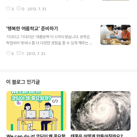
전적 의미는 '개인 또는 공동체의 특별한 의미가 있거나 결
3
0
2013. 7. 31.
속력을 주는 사건이나 시기를 기념하여 의식을 행하는 행
위'입니다. 옛날 우리나라나 고대 로마 등 동서양을 막론하
고 축제가 있는 날에는 일상적인 활동을 멈추고 쉬었습니
'행복한 여름학교' 준비하기
다. 축제는 사회와 공동체를 유지하기 위해 사람들이 정보
글 내용
를 전달하고 응집력을 부여하는 중요한 장치로서의 의미를
기다리고 기다리던 ‘여름방학’이 시작되었습니다. 방학은
지니고 있습니다. 학교에서도 마찬가지입니다. 늘 반복되
학업에서 벗어나 좀 더 다양한 경험을 할 수 있게 해주는 기
는 학교생활에서 탈피하여 가끔은 즐겁고 신 나는 일이 있
회이자, 학업에 지친 아이에게 재충전의 시간입니다. 교사
어야 하는데, 그게 바로 '학급축제'입니다.학급축제를 하기
5
1
2013. 7. 31.
와 아이들 모두 방학을 손꼽아 기다립니다. 하지만 장애아
전에 계획을 세워야겠지요? 학급축제 계획이나 세부적인
동을 둔 학부모에게 방학은 그렇게 반가운 일만은 아닙니
내용은 교사와 학생들이 함께 ..
다. 방학 동안에 장애아동이 교육받을 수 있는 기관이 그렇
게 많지 않을 뿐만 아니라, 교육을 받기 위해서는 비용이 많
이 듭니다. 또한, 방학 동안에 교육을 받지 못한 장애아동의
이 블로그 인기글
경우 방학이 끝난 후에는 1학기 때 학습한 내용을 완전히
잊어버리기도 합니다. 특수교육지원센터에서는 이러한 문
제점을 해결하고자 센터 자체에서 ‘꿈 가득 희망 가득 행복
한 여름학교’라는 주제로 장애아동을 위한 여름방학 중 프
로그램을 계획하여 프로그램의 운영을..
We can do it! 코딩이 왜 중요할
태풍은 어떻게 만들어질까요?