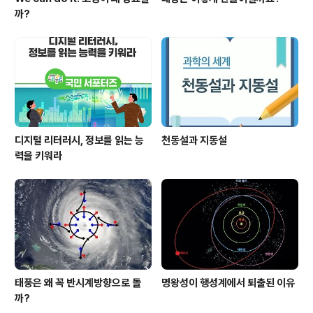
까?
디지털 리터러시, 정보를 읽는 능
천동설과 지동설
력을 키워라
태풍은 왜 꼭 반시계방향으로 돌
명왕성이 행성계에서 퇴출된 이유
까?