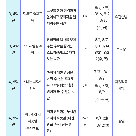
8/7, 8/9,
교구를 통해 생각하며
3, 4학
탈무드 영재교
8/16, 8/2
놀이하고 창의력을 일
6회
유관순방
년
육
1, 8/23
깨워주는 시간
(수, 금)
창의력의 열매를 맺어
8/1, 8/7,
3, 4학
스토리텔링 수
주는 수학을 즐거운
8/8, 8/14,
6회
보늬방
년
학
스토리텔링으로 깨쳐
8/21, 8/2
보는 시간
2(수, 목)
7/31, 8/1,
과학에 대한 관심을
8/2,
가질 수 있는 흥미로
4, 6학
신나는 과학실
자원활동
운 과학실험을 직접
6회
8/7, 8/8,
년
험실
가방
경험해 볼 수 있는 시
8/9
간
(수, 목, 금)
책과 함께하는 도서관
책 나라에서
4, 6학
에서의 하룻밤 (미션
1박2
8/11(일)
하룻밤
강당
년
완료, 독서 골든 벨
일
~8/12(월)
(독서캠프)
등)