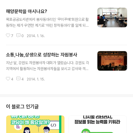
해양문학을 아시나요?
글 내용
목포공공도서관에서 봉사동아리인 '꾸미꾸메'회원으로 활
동하는 제가 우연한 계기로 '마린 창작동아리'를 알게 되었
습니다. 목포공공도서관은 미래창조과학부와 한국과학창
7
0
2014. 1. 16.
의재단에서 주최하는 '2013년 무한상상실'공모사업 선정
에 따라 해양과학상상자료실과 해양과학상상교실을 구축
하고, 해양과학적 상상력을 길러주기 위한 다양한 프로그
소통,나눔,상생으로 성장하는 자원봉사
램중 하나로 마린 창작동아리를 운영하였습니다. '마린 창
글 내용
작동아리'는 목포 사람들의 삶의 터전이자 무한한 상상력
지난 달, 강원도 자원봉사자 대회가 열렸습니다. 강원도 각
의 보고인 바다를 통해 창의적 아이디어를 마음껏 발휘하
지역에서 활동하시는 자원봉사자들을 모시고 감사와 격려
는 모임입니다. '마린 창작동아리'에서는 잠시 묻어 두었던
의 시간을 가졌습니다. 일 년 동안 소외되고 힘든 곳에서 활
창작의 열정을 일깨우고 새로운 꿈을 꾸고 있습니다. '마린
4
4
2014. 1. 15.
동하신, 숨은 일꾼들을 찾아내어 포상의 기회도 주었습니
창작동아리'에 함께 하는 사람들은 무궁무진한 상상력을
다. 저는 딸아이 초등학교 6학년 때 자원봉사를 시작하게
자극하여 미래 해양과학과 접목시켜 다양한 작품을 창작하
되었습니다. 출발은 외동인 자녀에게 온전히 집중하는 저
는 기..
자신의 에너지를 타자에게 나눠주고 싶은 마음에서 시작되
었습니다. 더 높은 곳, 더 좋은 것을 향해 가는 일반적인 모
이 블로그 인기글
습에서 남을 보는 인성을 체험하기 위해 딸아이도 함께 활
동을 체험하기로 했습니다. 드림 스타트를 찾아가게 되었
지요. 상담 후에 한 가정의 학습지원 상담제 봉사를 하게 되
었습니다. 학습지원 상담제 봉사를 하면서 스트레스로 성