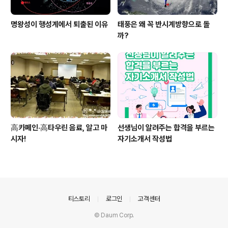
명왕성이 행성계에서 퇴출된 이유
태풍은 왜 꼭 반시계방향으로 돌
까?
高카페인·高타우린 음료, 알고 마
선생님이 알려주는 합격을 부르는
시자!
자기소개서 작성법
의안내
티스토리
로그인
고객센터
© Daum Corp.