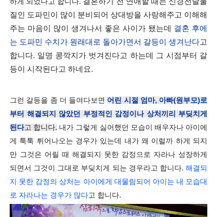
결혼하기 전 연애할 때는 신경전달물
하게 되었다고 합니다.
질인 도파민이 많이 분비되어 상대방을 사랑해주고 이해해
주는 마음이 많이 생겨나서 좋은 사이가 됐는데
결
혼 후에
는 도파민 수치가 원래대로 돌아가면서 갈등이 생겨난다
고
합니다. 일명 콩깍지가 벗겨진다고 하는데 그 시점부터 갈
등이 시작된다고 하네요.
그런 갈등을 좀 더 들여다보면
어린 시절 엄마, 아빠(원부모)로
부터 해결되지 않았던 부정적인 감정이나 상처끼리 부딪치게
된다
고 합니다.
내가 그렇게 싫어했던 모습이 배우자나 아이에
게 툭툭 튀어나오는 경우가 있는데 내가 왜 이럴까 하게 되지
만 그것은 어릴 때 해결되지 못한 감정으로 자라나 성장하게
되면서 그것이 그대로 부딪치게 되는 경우라고 합니다.
해결되
지 못한 감정의 상처는 아이에게 대물림되어 아이는 내 모습대
로 자라나는 경우가 많다
고 합니다.