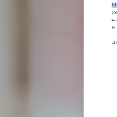
반
2
4
는
그