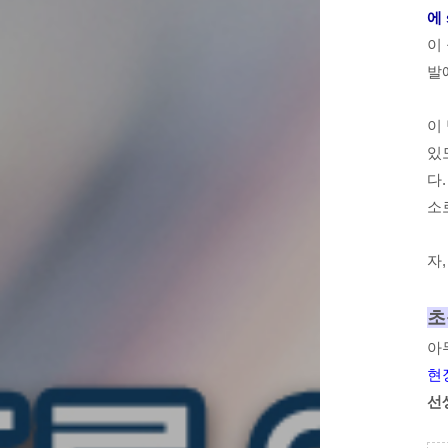
에 
이
발
이
있
다
소
자
초
아
현
선