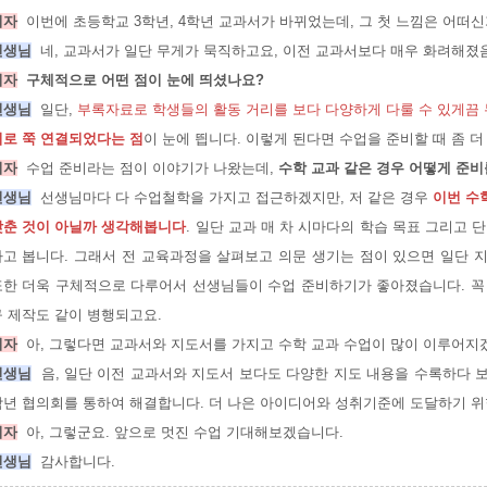
기자
이번에 초등학교 3학년, 4학년 교과서가 바뀌었는데, 그 첫 느낌은 어떠신
선생님
네, 교과서가 일단 무게가 묵직하고요, 이전 교과서보다 매우 화려해졌
기자
구체적으로 어떤 점이 눈에 띄셨나요?
선생님
일단,
부록자료로 학생들의 활동 거리를 보다 다양하게 다룰 수 있게끔 
기로 쭉 연결되었다는 점
이 눈에 띕니다. 이렇게 된다면 수업을 준비할 때 좀 
기자
수업 준비라는 점이 이야기가 나왔는데,
수학 교과 같은 경우 어떻게 준비
선생님
선생님마다 다 수업철학을 가지고 접근하겠지만, 저 같은 경우
이번 수
맞춘 것이 아닐까 생각해봅니다
. 일단 교과 매 차 시마다의 학습 목표 그리
라고 봅니다. 그래서 전 교육과정을 살펴보고 의문 생기는 점이 있으면 일단 
또한 더욱 구체적으로 다루어서 선생님들이 수업 준비하기가 좋아졌습니다. 꼭
구 제작도 같이 병행되고요.
기자
아, 그렇다면 교과서와 지도서를 가지고 수학 교과 수업이 많이 이루어지
선생님
음, 일단 이전 교과서와 지도서 보다도 다양한 지도 내용을 수록하다 보
학년 협의회를 통하여 해결합니다. 더 나은 아이디어와 성취기준에 도달하기 위
기자
아, 그렇군요. 앞으로 멋진 수업 기대해보겠습니다.
선생님
감사합니다.