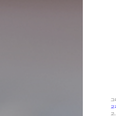
그
교
고