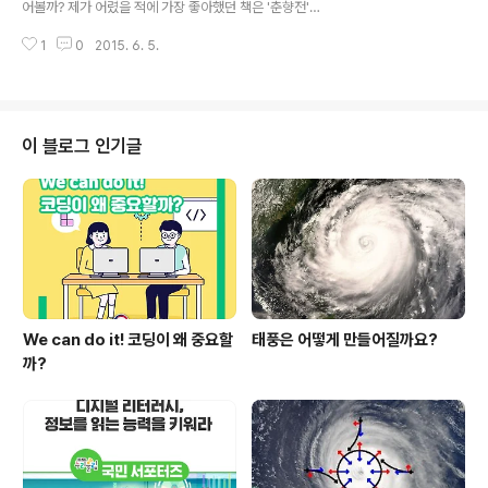
어볼까? 제가 어렸을 적에 가장 좋아했던 책은 '춘향전'이
4기 디지털 독도 외교대사’는 전국에서 지원한 인원 중 심
었습니다. 어렸을 적부터 만화, 이야기, 드라마 등으로 접한
사를 통해 뽑은 100명이 참여했습니다. 3인 이하 팀으로
1
0
2015. 6. 5.
춘향이는 예쁘고 심성이 고와 전래 이야기 속에 등장하는
지원할 수 있었는데 반크동아리를 운영하고..
인물 중 제가 가장 좋아하는 캐릭터였답니다. ▲ 춘향이와
이몽룡 저를 비롯해 많은 어린이와 청소년들도 한번쯤은
춘향전을 읽어봤으리라 생각하는데요, 옛날 이야기 속에
나오는 가상 인물인 줄로만 알았던 성춘향과 이몽룡이 실
이 블로그 인기글
존 인물을 모티브로 했다는 사실을 아시나요? 아직 정확한
내용이 확인된 것은 아니지만 충분히 그럴 가능성이 높은
역사적 기록들이 등장하고 있어 흥미를 끌고 있답니다. 저
는 실존 인물을 모티브로 했을지도 모를 춘향전의 생생한
배경이 되고 있는 남원을 다녀왔는데요, ..
We can do it! 코딩이 왜 중요할
태풍은 어떻게 만들어질까요?
까?