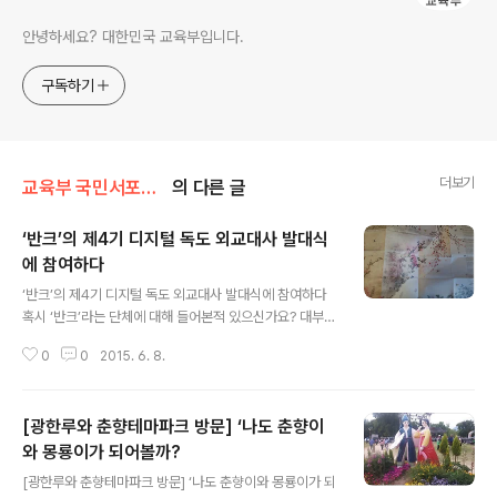
안녕하세요? 대한민국 교육부입니다.
구독하기
더보기
교육부 국민서포터즈
의 다른 글
‘반크’의 제4기 디지털 독도 외교대사 발대식
에 참여하다
글 내용
‘반크’의 제4기 디지털 독도 외교대사 발대식에 참여하다
혹시 ‘반크’라는 단체에 대해 들어본적 있으신가요? 대부분
의 사람들이 반크라는 이름은 자주 들어보았지만 정확히
0
0
2015. 6. 8.
무엇을 하는 곳인지는 잘 모르는 경우가 많습니다. 반크를
독도지킴이 정도로만 알고 있는 경우도 많은데요, 사실 반
크는 독도지킴이 활동뿐 아니라 우리나라를 바로 알리고
[광한루와 춘향테마파크 방문] ‘나도 춘향이
자랑스럽게 만들기 위한 모든 분야에서 노력하고 있습니
다. 지난 5월16일 서울역사박물관에서 열린 ‘제4기 디지
와 몽룡이가 되어볼까?
글 내용
털 독도 외교대사’ 발대식을 통해 반크가 하고 있는 노력들
[광한루와 춘향테마파크 방문] ‘나도 춘향이와 몽룡이가 되
을 비록 일부분이지만 생생하게 전달해보고자 합니다. ‘제