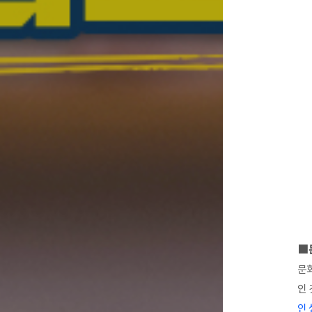
■
문화
인 
인