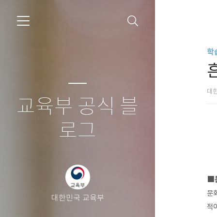
학
대
교육부 공식 블
로그
■
문
대한민국 교육부
적이