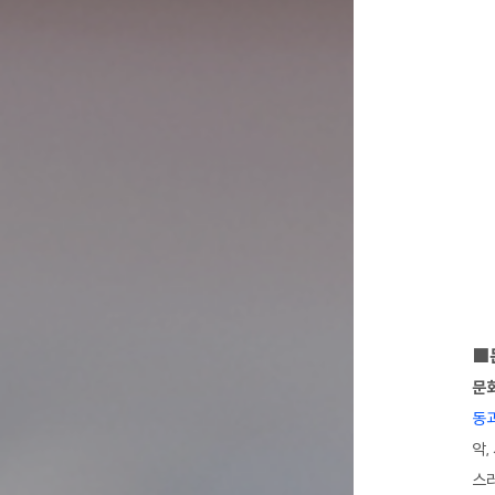
■
문화
동
악,
스러