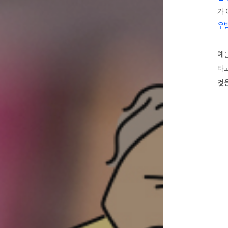
가 
우
예를
타고
것은