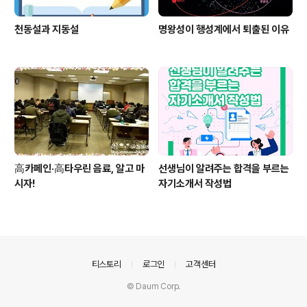
천동설과 지동설
명왕성이 행성계에서 퇴출된 이유
高카페인·高타우린 음료, 알고 마
선생님이 알려주는 합격을 부르는
시자!
자기소개서 작성법
의안내
티스토리
로그인
고객센터
© Daum Corp.