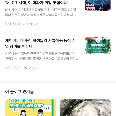
1> ICT 시대, 이 학과가 취업 맛집이네!
글 내용
ICT 시대, 이 학과가 취업 맛집이네! “대한민국을 견인할
미래 신산업 분야의 핵심 인재로 자라나요” ​ 얼마 남지 않
은 2020 수시모집을 앞두고 수험생들과 학부모님들을 위
1
0
2019. 8. 26.
한 ‘입시정보’를 준비해보았습니다. 대학입시에 있어 ‘정
보’는 매우 중요한 부분인데요. 특히 우리나라 미래산업을
책임질 ‘신사업’ 분야를 배울 수 있는 학과를 찾고 있다면
게이미피케이션, 학생들의 자발적·능동적 수
아래 정보를 눈 여겨 보시길 바랍니다. 반도체, 디스플레이,
가전제품, 휴대폰 등 ‘정보통신기술(ICT) 강국’인 대한민국
업 참여를 이끌다.
글 내용
의 미래 신산업 분야를 이끌어 갈 대학별 다양한 학과들이
※ 본 내용은 교육과 관련된 다양한 정보를 제공해드리기
있는데요. 미래 유망성뿐 아니라 취업까지 연계돼 보장된
위해 외부 사이트에서 발췌한 내용으로서 교육부의 공식입
다고 하니 일명 ‘ICT 취업 맛집’ 학과라고 볼 수 있습니다.
장과는 다를 수 있습니다. 스웨덴의 한 게임회사가 2011년
그럼 각 대학별 어떤 학과들이 있는지 지금부터 함께 살펴
4
0
2019. 1. 24.
투박한 게임 하나를 내놓습니다. 스타크래프트처럼 치밀한
봅시다! ​ ..
전략 싸움이 있는 것도 아니고, 월드오브워크래프트처럼
다양한 퀘스트(임무)가 있는 것도 아닌데 전 세계적으로 큰
인기를 끌며 출시 5년 만에 1억 개가 팔렸습니다. 1억 개면
테트리스에 이어 전 세계에서 두 번째로 많이 팔린 게임입
이 블로그 인기글
니다. 게임을 좋아한다면 어떤 게임인지 단번에 알아차리
셨을 텐데요, 바로 ‘마인크래프트’입니다. 마인크래프트는
이름 그대로 도구를 이용해 광석을 캐내고(Mine), 캐낸 광
석으로 물건을 만들어 생활하는 게임입니다. 광석의 종류
는 금, 은, 석탄, 나무, 흙..