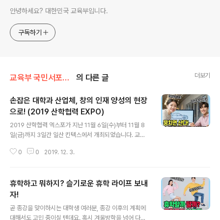
안녕하세요? 대한민국 교육부입니다.
구독하기
더보기
교육부 국민서포터즈
의 다른 글
손잡은 대학과 산업체, 창의 인재 양성의 현장
으로! (2019 산학협력 EXPO)
글 내용
2019 산학협력 엑스포가 지난 11월 6일(수)부터 11월 8
일(금)까지 3일간 일산 킨텍스에서 개최되었습니다. 교육
부가 주최하고 한국연구재단이 주관한 본 행사는 올해로
0
0
2019. 12. 3.
벌써 12번째를 맞이했습니다. 2019년의 주제는 “한계를
넘는 혁신, 함께하는 포용성장”으로, 행사는 산학협력 친화
적 문화 확산과 활동 활성화에 기여하며 성황리에 마무리
휴학하고 뭐하지? 슬기로운 휴학 라이프 보내
되었습니다. 특히, 많은 산업계와 학계 전문가들의 참여로,
전시장은 산업협력 정책 및 성과에 대한 의견 교환의 장이
자!
글 내용
되었습니다. 덕분에 ‘2019 산학협력 엑스포’는 신지식 및
곧 종강을 맞이하시는 대학생 여러분, 종강 이후의 계획에
첨단기술 창출과 창의적 인재 양성 과정에 큰 힘을 모으는
대해서도 고민 중이실 텐데요. 혹시 겨울방학을 넘어 다음