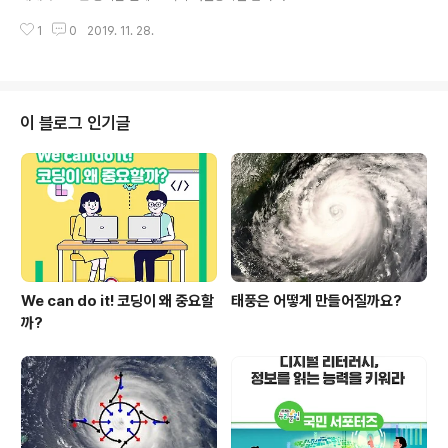
계기가 되었습니다. ​ 구체적으로, 전시장에는 305개 대학
학기 또는 학년까지 휴학을 생각하고 계시지는 않나요? 오
및 기업, 단체가 참여하여 803개의 부스를 운영하였습니
1
0
2019. 11. 28.
늘은 대학생이라면 누구나 한번쯤 고민해보는 휴학에 대한
다. 각 부스에서는,..
기사를 준비하였습니다. 어떻게 휴학을 결정해야 하는지,
어떻게 하면 휴학을 의미있게 보낼 수 있는지 등 '후회없는
슬기로운 휴학라이프를 보내는 방법'에 대해 실제 대학생
친구들의 인터뷰를 통해 알아보았습니다. 함께 알아볼까
이 블로그 인기글
요? 내가 휴학을 하고싶은 이유를 명확하게 하자! 휴학을
신청하는 방법은 매우 간단합니다. 학교 포털사이트에서
신청하거나 행정실에 직접 신청하면 되죠. 하지만 휴학을
결정하기까지의 과정은 어렵고 복잡합니다. 고등학교까지
쉴 틈 없이 교육을 받다가 대학에 입학하고 처..
We can do it! 코딩이 왜 중요할
태풍은 어떻게 만들어질까요?
까?