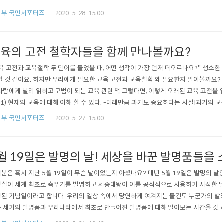
기관이 보유ㆍ관리하고 있는 다음 각 호의 정보를 매년 1회 이상 공시하여야 한다. 이 
육부 국민서포터즈
2020. 5. 28. 15:00
교육부장관에게 제출하여야 한다.” 명시되어 있습니다. 그리고 각 호에는 학교규칙 등 
방법 및 일정,..
육의 고전 철학자들을 함께 만나볼까요?
육 고전과 교육철학 두 단어를 들었을 때, 어떤 생각이 가장 먼저 떠오르나요?" 생소한
할 것 같아요. 하지만 우리에게 필요한 교육 고전과 교육철학 왜 필요한지 알아볼까요?
사람에게 널리 읽히고 모범이 되는 교육 관련 책 그렇다면, 이렇게 오래된 교육 고전을 
 1) 현재의 교육에 대해 이해 할 수 있다. -미래만큼 과거도 중요하다는 사실!과거의 
을 더 잘 이해하고 미래의 교육도 고민 해 볼 수 있습니다. 2) 이론적 의미와 한계를 파
육부 국민서포터즈
2020. 5. 27. 15:00
들의 생각과 이론을 현재 상황에 비추어 볼 때,어떤 의미를 가지고 있으며 그것들의 한
월 19일은 발명의 날! 세상을 바꾼 발명품들을
분은 혹시 지난 5월 19일이 무슨 날이었는지 아셨나요? 매년 5월 19일은 발명의 날
실이 세계 최초로 측우기를 발명하고 세종대왕이 이를 공식적으로 사용하기 시작한 날
된 기념일이라고 합니다. 우리의 일상 속에서 당연하게 여겨지는 물건도 누군가의 발
 세기의 발명품과 우리나라에서 최초로 만들어진 발명품에 대해 알아보는 시간을 갖고
품이 우리 삶을 윤택하게 만들어주었는지 함께 살펴볼까요? 세기의 발명품_종이 먼저