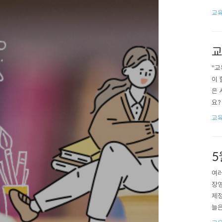
그 
교
를 
선발
교
"교
이 
은 
요?
교육
교
학자
다...
5
여러
장영
제정
늘은
발명