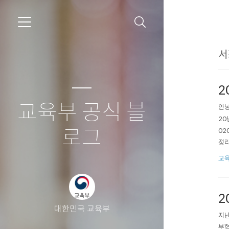
서
2
교육부 공식 블
안녕
20
로그
02
정리
며_
교
견하
던 저
2
대한민국 교육부
지난
부혁