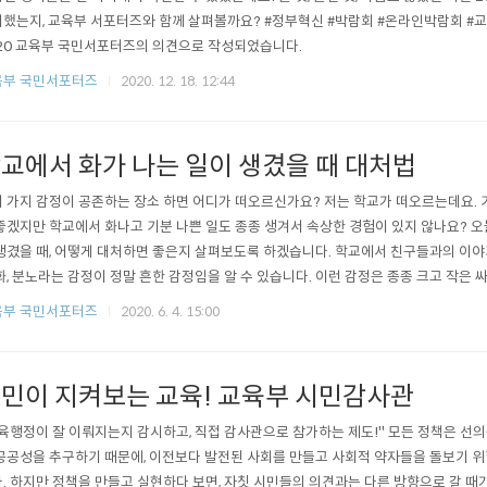
했는지, 교육부 서포터즈와 함께 살펴볼까요? #정부혁신 #박람회 #온라인박람회 #교
20 교육부 국민서포터즈의 의견으로 작성되었습니다.
육부 국민서포터즈
2020. 12. 18. 12:44
교에서 화가 나는 일이 생겼을 때 대처법
 가지 감정이 공존하는 장소 하면 어디가 떠오르신가요? 저는 학교가 떠오르는데요. 
좋겠지만 학교에서 화나고 기분 나쁜 일도 종종 생겨서 속상한 경험이 있지 않나요? 오
생겼을 때, 어떻게 대처하면 좋은지 살펴보도록 하겠습니다. 학교에서 친구들과의 이
화, 분노라는 감정이 정말 흔한 감정임을 알 수 있습니다. 이런 감정은 종종 크고 작은
에 화가 났을 때, 바로 표출하지 않고 스스로의 감정을 조절하는 것이 좋은데요. 학교
육부 국민서포터즈
2020. 6. 4. 15:00
하기 좋은 대처방법! 기억해 두고 따라해 볼까요? "나 정말 어제 화나서 눈물이 다 났
를 하다보..
민이 지켜보는 교육! 교육부 시민감사관
육행정이 잘 이뤄지는지 감시하고, 직접 감사관으로 참가하는 제도!" 모든 정책은 선의
공공성을 추구하기 때문에, 이전보다 발전된 사회를 만들고 사회적 약자들을 돌보기 
. 하지만 정책을 만들고 실현하다 보면, 자칫 시민들의 의견과는 다른 방향으로 갈 때