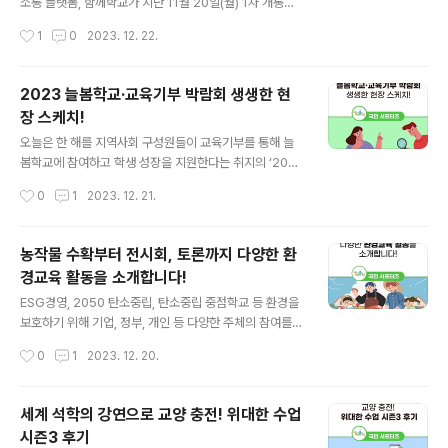
소통 플랫폼, 함께학교가 지난 11월 20일(월) 1차 개통되
로 심폐 능력 향상과, 뼈 건강, 근육 발달 등을 우선 언급했
었습니다. 함께학교는 무엇인가요? 함께학교를 처음 들어
작성시간
1
0
2023. 12. 22.
습니다. 또한 비만, 대사 증후군 등도 예방..
보신 분들이 많을텐데요, ‘함께학교’란 교육 주체인 학생·교
원·학부모가 서로를 신뢰하고 존중하며 권한과 책임을 존
중하고, 공교육에 대한 신뢰 회복과 정상화를 위해 함께 추
2023 늘봄학교·교육기부 박람회 생생한 현
진하는 범국민 인식 개선 캠페인입니다. 그럼, 함께학교 디
장 스케치!
지털 플랫폼은 무엇이고 어떻게 잘 활용할 수 있는지 함께
글 내용
알아볼까요? 함께학교 디지털 플랫폼은 교육의 본질인 수
오늘은 한 해를 지역사회 구성원들이 교육기부를 통해 늘
업을 되살려 교육 대전환을 이루기 위해 서로 생각과 정보
봄학교에 참여하고 학생 성장을 지원한다는 취지의 ‘2023
를 나누고 자유롭게 정책을 발전시키며 소통하는 온라인
늘봄학교·교육기부 박람회’를 소개하겠습니다. 박람회 현
작성시간
0
1
2023. 12. 21.
공간입니다. 2024년 초까지 순차적으로 개통되는데요. 1
장에 다녀온 후기 함께 살펴볼까요? 11월 30일부터 12월
차 개통 때는 교육부에서 제공하는 정책..
3일까지 진행된 2023 늘봄학교·교육기부 박람회는 ‘교육
기부로 따뜻한 늘봄학교, 마을과 함께 자라는 우리 아이’라
농작물 수확부터 전시회, 토론까지 다양한 환
는 슬로건으로 100여 곳의 기관·학교·기업의 프로그램 부
경교육 활동을 소개합니다!
스가 참여했습니다. 체험 부스뿐만 아니라 진로 및 전공상
글 내용
담 등 다양한 카테고리의 교육기부 문화를 직접 만날 수 있
ESG경영, 2050 탄소중립, 탄소중립 중점학교 등 환경을
었는데요. 모든 부스를 참가비 없이 경험할 수 있다는 점이
보호하기 위해 기업, 정부, 개인 등 다양한 주체의 참여를
정말 놀라웠습니다. 2023 늘봄학교·교육기부 박람회는
유도하며 다방면으로 노력하고 있습니다. 저는 이러한 노
작성시간
0
1
2023. 12. 20.
‘따뜻한 늘봄터, 미래로 배움터, 다함께 자람터’ 3개의 프로
력의 연장선 중 하나가 교내·외 진행되는 환경교육이라고
그램으로 진행되었는데요. ..
생각합니다. 미래세대인 청소년들이 환경의 중요성과 환경
보호에 대해 생각해보고 실천 방법을 체감한다면, 성인이
세계 석학의 강연으로 교양 충전! 위대한 수업
되어 환경보호를 이어갈 것이기 때문입니다. 오늘은 농작
시즌3 후기
물 수확부터 전시회, 토론까지 다양한 환경교육 활동 사례
글 내용