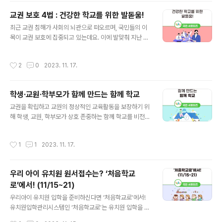
줄여주기 위해 일정 기준을 충족한 학생에게 등록금을 지
교권 보호 4법 : 건강한 학교를 위한 발돋움!
원해 주는 소득연계형 장학금입니다. 국가장학금은 국가장
글 내용
최근 교권 침해가 사회의 뇌관으로 떠오르며, 국민들의 이
학금Ⅰ유형, 국가장학금Ⅱ유형이 있고, 대한민국 국적을 소유
목이 교권 보호에 집중되고 있는데요. 이에 발맞춰 지난 9
한 국내 대학 재학생일 경우 신청 가능합니다. 국가장학금Ⅰ
월, 교권 보호 4법이 공포와 동시에 시행되었다는 사실, 알
유형 소득 및 재산과 연계해 등록금을 지원하는 유형입니
고 계셨나요? *교원지위법은 공포 후 6개월 뒤 시행 교권
다. 지원 대상은 학자금 지원 8구간 이하에 해당하는 학생
작성시간
2
0
2023. 11. 17.
보호 4법은 교원지위법, 초·중등교육법, 유아교육법, 교육
입니다. 또한 직전 학기에 12학점 이상 이수하고 성적은 기
기본법이 해당하는데요. 오늘은 이 교권 보호 4법이 교권
초･차상위 C학점, 1～8구간 B학점 이상..
을 어떻게 보호하고, 회복할지 개정 및 제정 내용을 함께 살
학생·교원·학부모가 함께 만드는 함께 학교
펴보겠습니다. 교육기본법 교육기본법은 제12조 제3항이
글 내용
개정되었는데요. 제3항의 ‘학생은 학습자로서의 윤리의식
교권을 확립하고 교원의 정상적인 교육활동을 보장하기 위
을 확립하고, 학교의 규칙을 준수하여야 하며’를 “학생은
해 학생, 교원, 학부모가 상호 존중하는 함께 학교를 비전으
학습자로서의 윤리의식을 확립하고, 학교의 규칙을 지켜야
로 지난 8월에 ‘교권 회복 및 보호 강화 종합방안’이 발표되
하며”로 개정했습니다. 또한, 제13조 제3항을 신설해 보호
었는데요. 어떤 내용이 있는지 함께 살펴볼까요? 교권-학
작성시간
1
1
2023. 11. 17.
자에게 교원과 학교가 전문적인..
생 인권의 균형 첫 번째로 교권, 학생 인권의 균형을 위해
변경된 내용을 확인해볼까요? 먼저, 수업 중 휴대전화 사용
등으로 수업을 방해한다면 2회 이상 주의 후 물품(휴대전
우리 아이 유치원 원서접수는? ‘처음학교
화)을 분리 보관 합니다. 또한, 지금까지는 칭찬도 차별로
로’에서! (11/15~21)
인식하여 효과적 수업이 불가했는데 앞으로는 칭찬, 상 등
글 내용
을 통해 학생에게 동기 부여합니다. 마지막으로 수업 중 잠
우리아이 유치원 입학을 준비하신다면 ‘처음학교로’에서!
자는 학생에 대한 지도가 곤란했던 지금과 달리 앞으로는
유치원입학관리시스템인 ‘처음학교로’는 유치원 입학을 원
주의, 지시를 통한 적극적 수업 참여를 독려합니다. 또한,
하는 보호자가 시간과 장소의 제한없이 온라인으로 편리하
작성시간