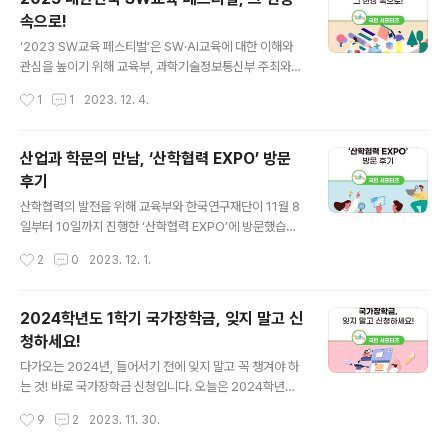
든 히어로즈’입니다. JTBC에서 방영하는 히든 히어로즈
속으로!
는 영웅들을 직접 찾아가는 신개념 지식 토크쇼인데요. 매
글 내용
주 일요일 오후 4시 40분에 방송되고 있습니다. 또한, 한
‘2023 SW교육 페스티벌’은 SW·AI교육에 대한 이해와
국형 온라인 공개강좌인 ‘K-MOOC’에서도 히든 히어로즈
관심을 높이기 위해 교육부, 과학기술정보통신부 주최와
방송을 무료로 볼 수 있습니다. K-MOOC 누리집 상단의
한국과학창의재단 주관으로 매년 열리는 행사입니다. 올해
작성시간
1
1
2023. 12. 4.
교양강좌 카테고리에서 ‘히든 히어로즈’를 시청할 수 있습
는 SW로 연결되는 우리, AI로 만나는 미래를 주제로 11월
니다. 저는 히든 히어로즈..
3일부터 4일까지 이틀간 킨덱스에서 진행되었는데요. 그
럼, 2023 대한민국 SW교육 페스티벌에 다녀온 후기 함
산업과 학문의 만남, ‘산학협력 EXPO’ 방문
께 살펴볼까요? *SW교육 : SW(Soft Ware)교육은 컴퓨
후기
터 사고력을 통해 문제를 해결하는 인재를 길러내는 교육
글 내용
이며, 소프트웨어와 접목된 미래사회에 필요한 역량, 논리
산학협력의 발전을 위해 교육부와 한국연구재단이 11월 8
적·창의적인 문제해결능력을 길러줍니다. 2023 SW교육
일부터 10일까지 진행한 ‘산학협력 EXPO’에 방문했습니
페스티벌은 연결, 기술, 학습, 성장, 놀이를 테마로 전시·체
다. 현장 속으로 함께 가볼까요? 먼저, 산학협력이란 기업
작성시간
2
0
2023. 12. 1.
험관과 행사 등 98개의 부스로 운영되었는데요. SW·AI가
과 교육 기관이 교육 및 연구 활동에서의 제휴, 협동, 원조
가져올 변화를 체험..
를 통해 기술 창출의 성과를 높이고, 산업인력을 양성하기
위한 상호 협력 활동을 말합니다. 산학협력 EXPO란? 대전
2024학년도 1학기 국가장학금, 잊지 말고 신
컨벤션센터 제2전시장에서 열린 2023 산학협력 EXPO
청하세요!
는 사전등록 이벤트, 대국민 N행시 이벤트, EXPO 버스 광
글 내용
고 인증샷 이벤트 등 다양한 사전 행사로 시작 전부터 많은
다가오는 2024년, 들어서기 전에 잊지 말고 꼭 챙겨야 하
관심을 모았는데요. 올해는 ‘지역과 함께하는 산학협력, 담
는 것! 바로 국가장학금 신청입니다. 오늘은 2024학년도
대한 혁신의 시작’을 주제로 학계와 산업계가 함께 산학협
1학기 국가장학금 신청을 함께 알아보도록 하겠습니다. 국
작성시간
9
2
2023. 11. 30.
력 성과를 전시하고, 포럼, 세미나, 취·창업 연계 프로그램
가장학금이란? 아직은 국가장학금이 낯선 신입생들이 많
등을 제공했습니다...
으실 텐데요. 국가장학금이란 대학생들의 등록금 부담을