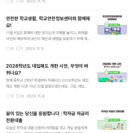
2
0
2023. 11. 15.
지난 9월부터 교원의 학..
게 유치원에 대한 정보를 검색해 신청할 수 있습니다. 또한,
추첨을 통해 선발된 결과를 조회하고 등록까지 가능해 학
부모의 불편 해소와 공정한 입학절차를 지원하는 시스템입
안전한 학교생활, 학교안전정보센터와 함께해
니다. 처음학교로에서 오늘부터 21일까지 일반모집 접수
요!
를 진행하고 있는데요. 처음학교로의 기능과 접수 방법 등
글 내용
함께 살펴볼까요? 처음학교로 주요 기능 첫 번째는 ‘유치원
11월 9일은 화재에 대한 경각심과 이해를 높이고, 화재를
찾기’입니다. 회원가입 없이도, 원하는 유치원을 검색해 위
사전에 예방하여 국민의 재산과 생명을 보호하기 위해 제
치부터 모집 요강, 유치원 정보 등을 손쉽게 확인할 수 있습
정된 ‘소방의 날’입니다. 오늘은 소방의 날을 맞아 학교 현
작성시간
0
1
2023. 11. 9.
니다. 두 번째는 ‘국민비서 챗봇 서비스’입니다. 챗봇을 이
장에서 일어날 수 있는 안전사고를 예방하고, 사고 발생 시
용해 ‘처음학교로’에 대해 평소 궁금..
대처법을 배울 수 있는 누리집 ‘학교안전정보센터’를 소개
하겠습니다. 학교안전정보센터란? 학교안전정보센터는 안
2028학년도 대입제도 개편 시안, 무엇이 바
전사고 예방과 안전교육 내실화를 위해 개발된 안전정보시
뀌나요?
스템으로 학교 현장의 다양한 안전교육 수요 충족을 위해
글 내용
양질의 안전교육 콘텐츠를 제공하고 있습니다. 또한, 학교
현재 중학교 2학년 학생부터 적용되는 2028학년도 대입
현장에서 학생의 발달단계에 맞춰 체계적인 안전교육이 가
제도 개편 시안! 지난 10월 발표되었는데요. 그럼, 대입제
능하도록 정부부처, 공공기관 및 민간기구 등에서 개발하
도 개편 시안이 어떻게 변경되는지 함께 살펴보겠습니다.
작성시간
3
0
2023. 11. 8.
고 제작한 안전교육 정보와 콘텐츠를 안전교육 7대 표준안
한국교육개발원 교육여론조사(KEDI POOL 2022)에 의
에 맞추어 제공합니다. 그럼, 안전교육 7대 ..
하면 지속적으로 강조가 필요한 고등교육정책 1순위로 ‘대
입제도 공정성 강화’가 뽑혔는데요. 이번 2028학년도 대
꿈이 있는 당신을 응원합니다 : 학자금 저금리
입제도 개편 시안도 그동안 제기된 선택과목에 대한 불공
전환대출
정 문제를 개선하면서 미래사회가 요구하는 통합적·융합적
글 내용
인재 양성에 기여하는데 방점을 두었다고 합니다. 또한, 대
오늘은 학자금 대출 상환에 어려움을 겪고 계실 분들에게