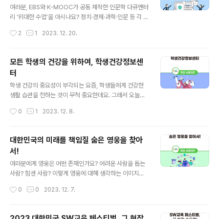
를 소개하겠습니다. 그럼, 함께 살펴볼까요? 청소년의 시야
여러분, EBS와 K-MOOC가 공동 제작한 인문학 다큐멘터
에서 본 환경을 담다! : 서울외국어고등학교_제1회 초안산
리 ‘위대한 수업’을 아시나요? 정치·경제·과학·인문 등 각 분
생태환경 사진전 지난 7월, 서울외국어고등학교에서는 무
야를 총망라한 글로벌 석학들의 강연을 들을 수 있는 위대
작성시간
2
1
2023. 12. 20.
해한 하루를 시작하는 에코 살림교육을 주제로 제1회 초안
한 수업은 2021년 8월을 시작으로 현재 시즌3까지 방영
산 생태환경 사진전을 진행했습니다. 학교..
되고 있습니다. 저는 예술 분야 전문가의 이야기가 궁금해
세계적인 종이 건축가 ‘반 시게루’ 강연을 시청해 보았습니
모든 학생의 건강을 위하여, 학생건강정보센
다. 그럼, ‘위대한 수업’ 들으러 저와 함께 가볼까요? 반 시
터
게루 편은 총 6개의 강연으로 15분 내외로 구성되어 있고,
글 내용
1강에는 반 시게루가 종이 건축가가 된 흥미로운 스토리가
학생 건강의 중요성이 부각되는 요즘, 학생들에게 건강한
담겨 있었습니다. 일본의 건축가인 그는 인류와 건축에 중
생활 습관을 전하는 것이 무척 중요한데요. 그래서 오늘은
대한 공헌을 인정받아 2014년에 프리츠커 상(건축계의 노
학생 건강자료를 제공하고 건강증진을 위한 정보를 찾고,
작성시간
0
1
2023. 12. 8.
벨상)을 수상했는데요. 그리기와 만들기를 좋아하던 중학
공유할 수 있는 공간인 학생건강정보센터를 소개하겠습니
생 시절, 여름방..
다. 학생건강정보센터란 무엇일까요? 학생건강정보센터는
국가기관·교육청·유관기관 등에서 개발·보급되고 있는 학
대한민국의 미래를 책임질 숨은 영웅을 찾아
생건강자료를 종합적으로 제공하고 있습니다. 또한, 학생
서!
건강증진을 위한 폭넓은 정보를 교류하고 공유하는 공간을
글 내용
만들어 주기 위하여 교육부와 17개 시도교육청의 지원으
여러분에게 영웅은 어떤 존재인가요? 어려운 사람을 돕는
로 한국교육환경보호원에서 위탁운영하고 있습니다. 그럼,
사람? 힘센 사람? 이렇게 영웅에 대해 생각하는 이미지는
학생건강정보센터에서 어떤 정보를 확인할 수 있을까요?
다양한데요. 오늘 제가 소개해 드릴 영웅은 아주 색다릅니
작성시간
0
0
2023. 12. 7.
학생건강정보센터는 학생들이 신체적·정신적·사회적으로
다. 대한민국의 미래를 책임질 숨은 영웅들인데요. 인공지
건강하고 성숙하게 자라날 수 있도록 학생건강과 관련된
능, 우주 탐사, 자율주행 등 다양한 분야에서 활약하는 영웅
자료를 ..
들 함께 확인해볼까요? 영웅들을 만날 수 있는 곳, 바로 ‘히
2023 대한민국 SW교육 페스티벌, 그 현장