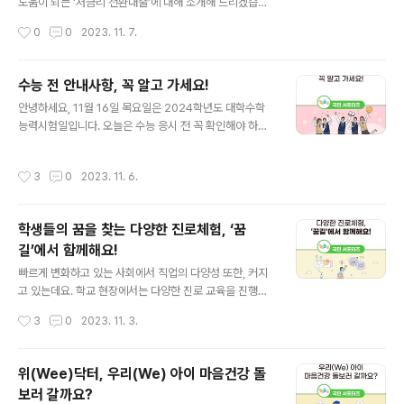
입제도의 중요한 가치인 공정과 안정을 중심으로 2025년
도움이 되는 ‘저금리 전환대출’에 대해 소개해 드리겠습니
부터 고교학점제로 공부하는 학생들이 대비할 수 있도록
다. 학자금 저금리 전환대출이란? 저금리 전환대출은 200
작성시간
0
0
2023. 11. 7.
수능 시험과 고교 내신을 개선하는 방안을 담았습니다. 그
9년 7월 1일부터 2012년 12월 31일까지 상대적으로 3.
럼 어떤 부분이 변할까요? 통합형·융합형..
9%~5.8%의 고금리로 시행된 일반상환 학자금 대출을 2.
9%의 저금리 대출로 전환해주는 제도입니다. 2022년 7
수능 전 안내사항, 꼭 알고 가세요!
월부터 시행된 전환대출은 기존 두 차례의 전환대출에서
글 내용
안녕하세요, 11월 16일 목요일은 2024학년도 대학수학
제외되었던 2010~2012년 학자금 대출자까지 확대해 지
능력시험일입니다. 오늘은 수능 응시 전 꼭 확인해야 하는
원합니다. 그럼 자세히 살펴볼까요? * 1차: 2014.5.14.~2
내용을 함께 살펴보겠습니다. 우선, 11월 15일 수요일에 실
015.5.13. / 2차: 2020.3.24.~2021.3.23. 저금리 전환
시되는 예비 소집에 참여하여 수험표를 받고 수험생 유의
대출 살펴보기 저금리 전환대출은 조기 신청할수록 이자
작성시간
3
0
2023. 11. 6.
사항에 대한 안내를 받아야 합니다. 시험 당일 시험장을 잘
절감 효과가 크다는 것이 장점입니다! 지원대상은 200..
못 찾아가는 일이 생기지 않도록 시험장 위치와 교통편을
꼭 확인해 주세요! 또한, 수능 당일에는 오전 8시 10분까지
학생들의 꿈을 찾는 다양한 진로체험, ‘꿈
시험실에 입실해야 하는데요. 늦지 않게 미리 출발하고, 대
길’에서 함께해요!
중교통 이용을 권장합니다. 다음으로, 수능 날 꼭 챙겨야 하
글 내용
는 물품과 시험장 반입금지 물품을 확인해 볼까요? 가장 중
빠르게 변화하고 있는 사회에서 직업의 다양성 또한, 커지
요한 신분증과 수험표는 필수 물품입니다. 잊지 말고 꼭 챙
고 있는데요. 학교 현장에서는 다양한 진로 교육을 진행해
겨주세요! 시계는 시침, 분침이 있는 아날로그 시계(전자식
청소년기 학생들에게 직업 및 삶을 설계할 수 있도록 도와
작성시간
3
0
2023. 11. 3.
화면표시기가 없고,..
주고 있습니다. 저는 청소년이 자신의 진로를 선택하기 위
해서는 다양한 진로체험을 통한 사회적 경험이 기초가 되
어야 한다고 생각하는데요. 그래서 준비한 오늘의 주제는
위(Wee)닥터, 우리(We) 아이 마음건강 돌
진로체험 누리집 ‘꿈길’입니다. 진로체험 누리집 ‘꿈길’이
보러 갈까요?
란? 꿈길은 ‘꿈꾸는 아이들의 길라잡이’ 줄임말로 학생들의
글 내용