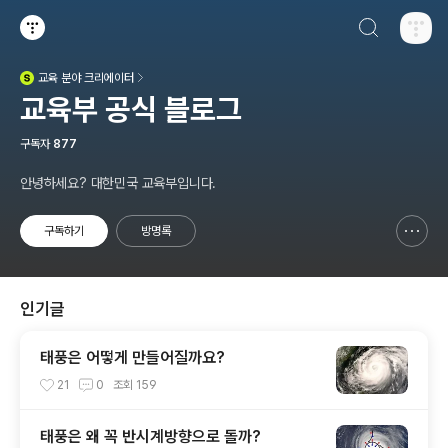
검색하기
티스토리
교육
분야 크리에이터
(새창열림)
교육부 공식 블로그
구독자
877
안녕하세요? 대한민국 교육부입니다.
구독하기
방명록
신고하기 레이어
열기
인기글
태풍은 어떻게 만들어질까요?
21
0
조회
159
태풍은 왜 꼭 반시계방향으로 돌까?