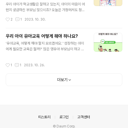
다양한 진로체험을 지원하기 위해 지역사회의 다양한 진로
우리 아이가 학교생활은 잘하고 있는지, 아이의 마음이 어
체험처와 프로그램을 관리하고 학교의 진로체험 운영을 지
떤지 궁금하신 부모님 많으시죠? 오늘은 가정에서도 정신
원하고 있습니다. 진로체험 유형 살펴보기 진로체험은 학
건강 전문의의 솔루션을 경험할 수 있는 위(Wee) 닥터 강
작성시간
2
1
2023. 10. 30.
생이 직업 현장을 방문하여 직업인과의 대화, 견학 및 체험
의를 소개하려고 합니다. ‘Wee Doctor 학부모를 위한 카
을 하는 직업체험과 진로캠프 등 학교 내외의 ..
운슬링, Season4 우리 아이 마음건강 돌보기’를 주제로
학교폭력 피해·가해 자녀 상담, 소아·청소년 자녀의 인터넷
우리 아이 유아교육 어떻게 해야 하나요?
게임 중독에 대한 이해, 대인관계에 어려움을 겪는 자녀 이
글 내용
‘유아교육, 어떻게 해야 할지 모르겠어요.’ ‘성장하는 아이
해하기 등 총 9개의 주제 강의가 있습니다. 그럼 함께 살펴
에게 필요한 교육은 뭘까?’ 많은 영유아 부모님이 하고 계
볼까요? 먼저, ‘위(Wee) 닥터’는 학생들의 심리적·정서적
신 고민일 것 같습니다. 오늘 제가 소개해드릴 필통톡 영상
문제에 대해 도움받을 수 있는 원격 화상 자문 서비스입니
보시고, 함께 이야기해볼까요? 이번 필통톡 4화는 ‘유아교
다. 자녀에게 발생할 수 있는 다양한 정신건강 문제들에 대
작성시간
1
1
2023. 10. 26.
육’을 주제로 교육부 장관님과 노규식 정신건강의학과 전
해 가정에서 만날 수 있는 정신건강 전문의 솔루션입니다.
문의, 김경란 광주여대 유아교육과 교수, 그리고 차서연 유
저는 총 9개..
치원 교사가 함께했고, 유아교육의 핵심부터 자녀 교육 정
더보기
보 등 다양한 이야기를 해주셨습니다. 유아기의 중요성 우
선 노규식 박사는 유아기의 뇌는 골격을 만드는 거푸집으
로, 골격이 갖춰지지 않으면 지붕을 올리고 방을 지어도 오
래갈 수 없고, 유아기는 뇌의 정상적인 발달을 위한 중요한
기초공사 시기라며 건축에 비유했습니다. 김경란 교수는
유아기에 대해 뇌의 정상적인 발달을..
의안내
티스토리
로그인
고객센터
© Daum Corp.