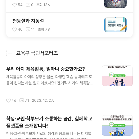
54
0
조회
136
천동설과 지동설
40
14
조회
79
교육부 국민서포터즈
분류 전체보기
주요 글 목록
우리 아이 체육활동, 얼마나 중요한가요?
글 내용
체육활동이 아이의 성장은 물론, 다양한 학습 능력에도 도
움이 된다는 사실 알고 계셨나요? 펜데믹 시기의 체육활동
은 그야말로 침체기였는데요. 엔데믹 이후 다양해진 체육
활동이 아이들에게 어떤 영향을 주는지 필통톡 6화를 본
작성시간
46
71
2023. 12. 27.
후기와 함께 소개해 드리겠습니다. 필통톡 6화는 아동·청
소년기의 체육활동에 대한 이야기를 나누기 위해 교육부
이주호 장관과 문화체육관광부 장미란 제2차관, 서울대 체
학생·교원·학부모가 소통하는 공간, 함께학교
육교육학과 송욱 교수, 마지막으로 박재민 배우 겸 스포츠
플랫폼을 소개합니다!
해설위원이 패널로 출연했습니다. 학령기 아동의 체육활동
글 내용
중요성 제일 먼저 이야기를 나눈 주제는 ‘체육활동의 중요
학생·교원·학부모가 서로의 생각과 정보를 나누는 디지털
성과 효과’에 대한 것이었는데요, 학령기 체육활동의 효과